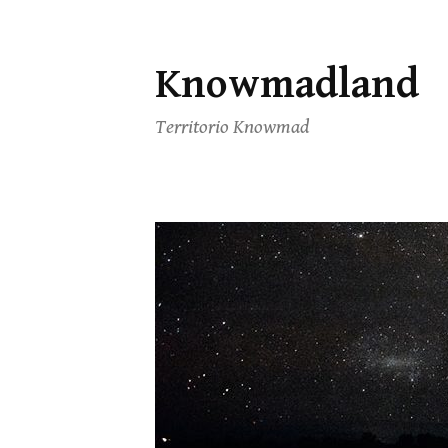
Knowmadland
Saltar
al
Territorio Knowmad
contenido